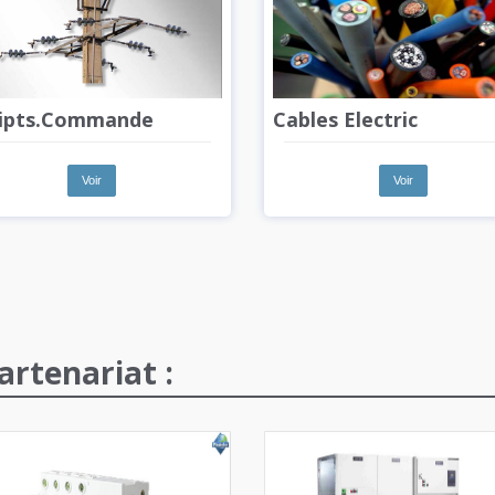
ipts.Commande
Cables Electric
Voir
Voir
artenariat :