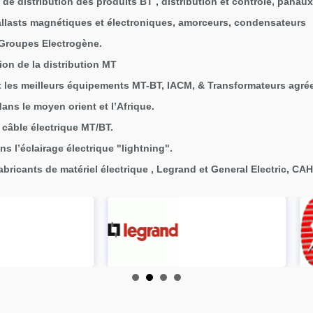
 de distribution des produits BT , distribution et controle, panaux
Ballasts magnétiques et électroniques, amorceurs, condensateurs
/Groupes Electrogène.
on de la distribution MT
es meilleurs équipements MT-BT, IACM, & Transformateurs agré
ans le moyen orient et l’Afrique.
câble électrique MT/BT.
 l’éclairage électrique "lightning".
fabricants de matériel électrique , Legrand et General Electric