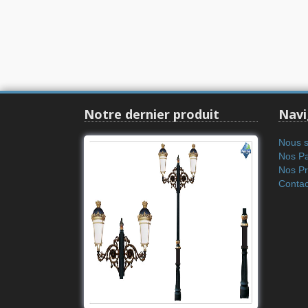
Notre dernier produit
Navi
Nous 
Nos Pa
Nos Pro
Contac