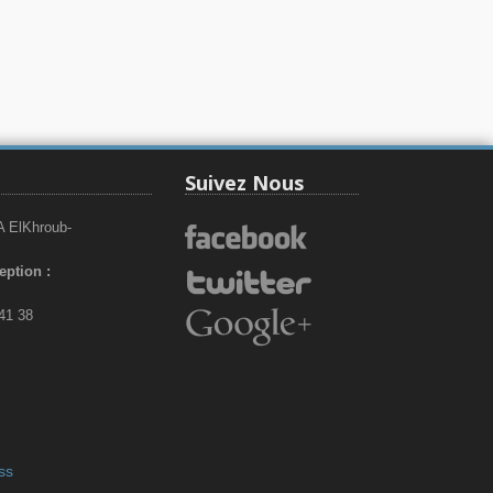
Suivez Nous
A ElKhroub-
eption :
 41 38
ss