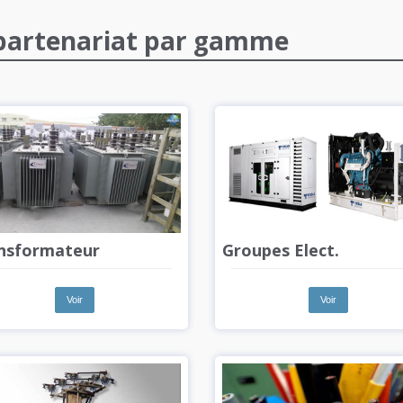
n partenariat par gamme
nsformateur
Groupes Elect.
Voir
Voir